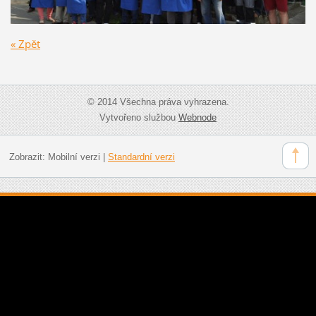
« Zpět
© 2014 Všechna práva vyhrazena.
Vytvořeno službou
Webnode
Zobrazit:
Mobilní verzi
|
Standardní verzi