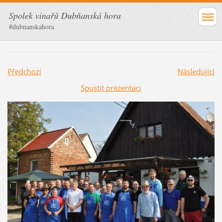
Spolek vinařů Dubňanská hora
#dubnanskahora
Předchozí
Následující
Spustit prezentaci