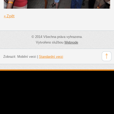
« Zpět
© 2014 Všechna práva vyhrazena.
Vytvořeno službou
Webnode
Zobrazit:
Mobilní verzi
|
Standardní verzi