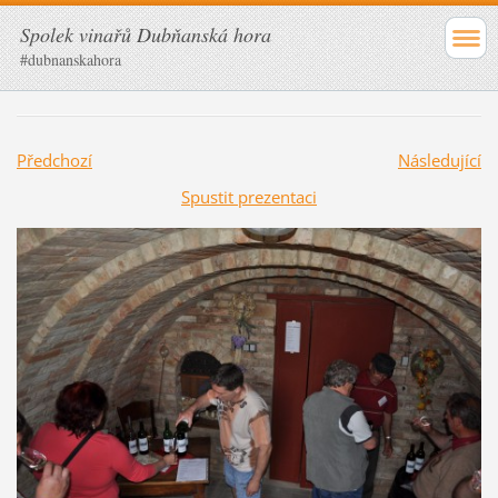
Spolek vinařů Dubňanská hora
#dubnanskahora
Předchozí
Následující
Spustit prezentaci