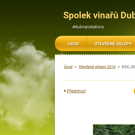
Spolek vinařů Du
#dubnanskahora
ÚVOD
OTEVŘENÉ SKLEPY
Úvod
>
Otevřené sklepy 2014
>
DSC_00
Předchozí