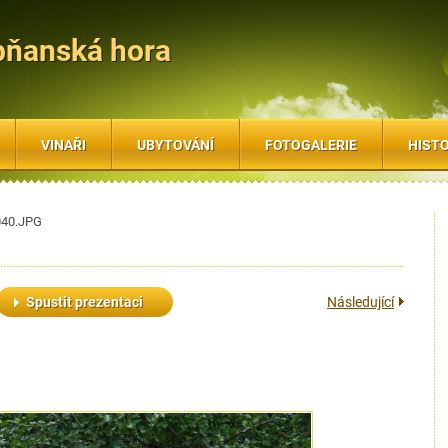
bňanská hora
VINAŘI
UBYTOVÁNÍ
FOTOGALERIE
HISTO
40.JPG
Spustit prezentaci
Následující