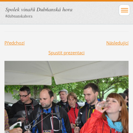
Spolek vinařů Dubňanská hora
#dubnanskahora
Předchozí
Následující
Spustit prezentaci