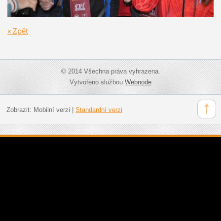
« Zpět
© 2014 Všechna práva vyhrazena.
Vytvořeno službou
Webnode
Zobrazit:
Mobilní verzi
|
Standardní verzi