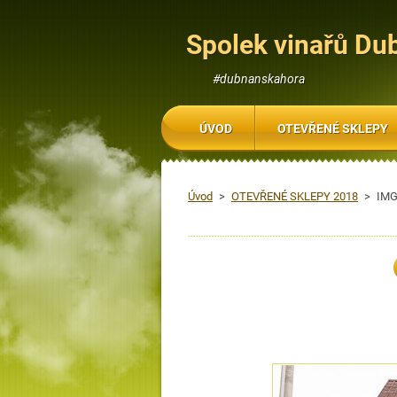
Spolek vinařů Du
#dubnanskahora
ÚVOD
OTEVŘENÉ SKLEPY
Úvod
>
OTEVŘENÉ SKLEPY 2018
>
IMG