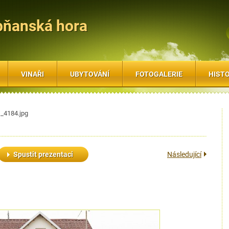
bňanská hora
VINAŘI
UBYTOVÁNÍ
FOTOGALERIE
HISTO
_4184.jpg
Spustit prezentaci
Následující