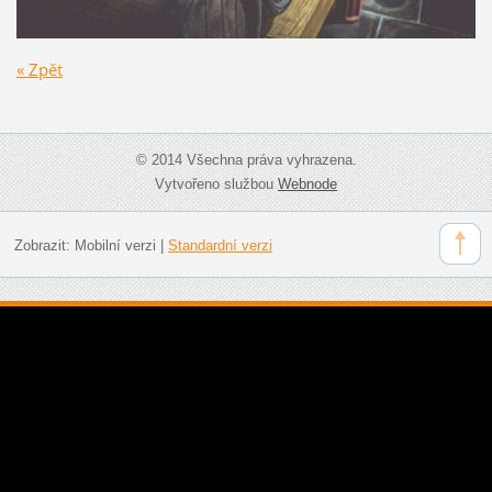
« Zpět
© 2014 Všechna práva vyhrazena.
Vytvořeno službou
Webnode
Zobrazit:
Mobilní verzi
|
Standardní verzi