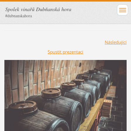
Spolek vinařů Dubňanská hora
#dubnanskahora
Následující
Spustit prezentaci