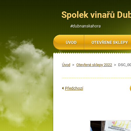
Spolek vinařů Du
#dubnanskahora
ÚVOD
OTEVŘENÉ SKLEPY
Úvod
>
Otevřené sklepy 2022
>
DSC_00
Předchozí