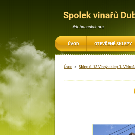
Spolek vinařů Du
#dubnanskahora
ÚVOD
OTEVŘENÉ SKLEPY
Úvod
>
Sklep č. 13 Vinný sklep "U Větroš