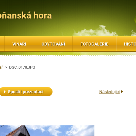
bňanská hora
VINAŘI
UBYTOVÁNÍ
FOTOGALERIE
HISTO
a"
>
DSC_0178.JPG
Spustit prezentaci
Následující