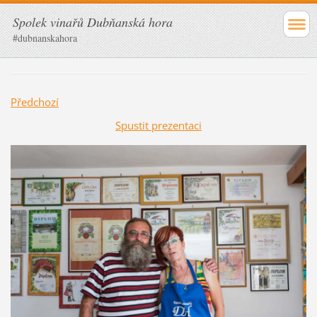
Spolek vinařů Dubňanská hora
#dubnanskahora
Předchozí
Spustit prezentaci