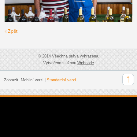
« Zpět
© 2014 Všechna práva vyhrazena.
Vytvořeno službou
Webnode
Zobrazit:
Mobilní verzi
|
Standardní verzi