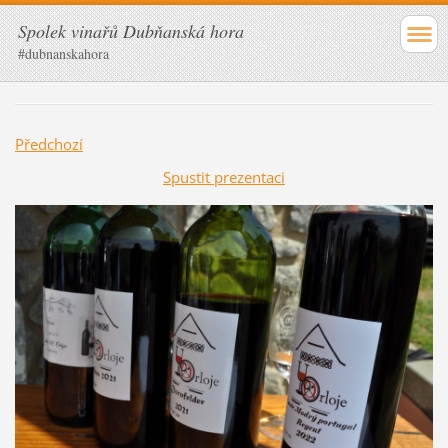
Spolek vinařů Dubňanská hora
#dubnanskahora
Předchozí
Spustit prezentaci