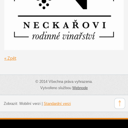
« Zpět
© 2014 Všechna práva vyhrazena.
Vytvořeno službou
Webnode
Zobrazit:
Mobilní verzi
|
Standardní verzi