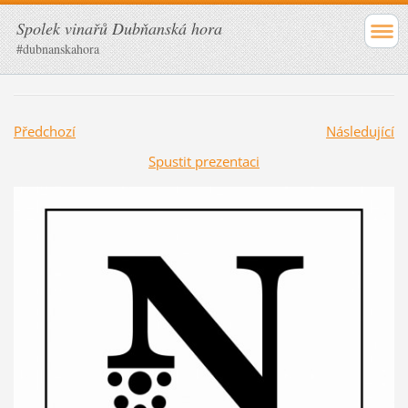
Spolek vinařů Dubňanská hora
#dubnanskahora
Předchozí
Následující
Spustit prezentaci