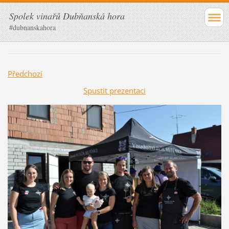
Spolek vinařů Dubňanská hora
#dubnanskahora
Předchozí
Spustit prezentaci