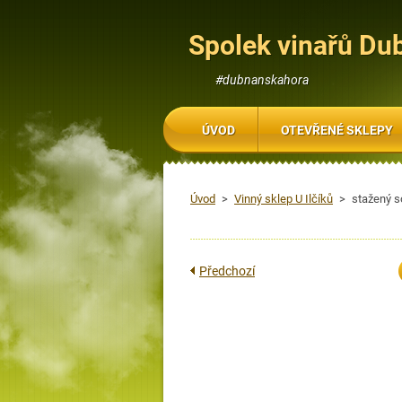
Spolek vinařů Du
#dubnanskahora
ÚVOD
OTEVŘENÉ SKLEPY
Úvod
>
Vinný sklep U Ilčíků
>
stažený s
Předchozí