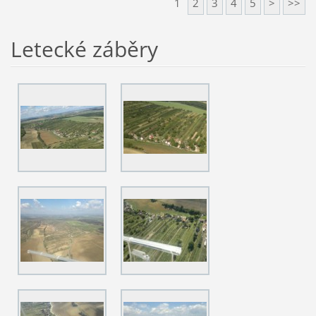
1
2
3
4
5
>
>>
Letecké záběry