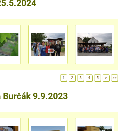
25.5.2024
1
2
3
4
5
>
>>
a Burčák 9.9.2023