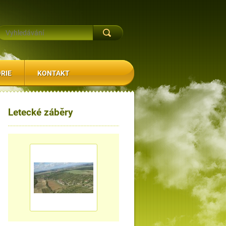
RIE
KONTAKT
Letecké záběry