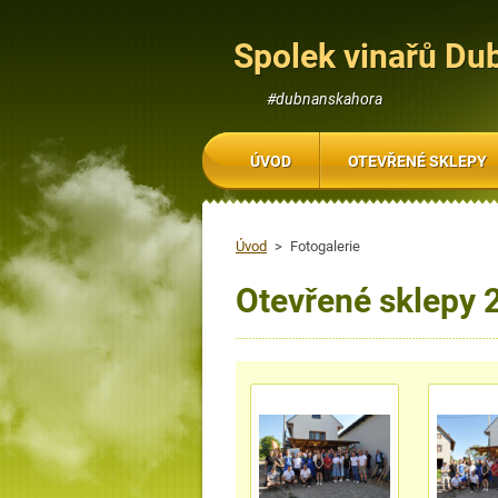
Spolek vinařů Du
#dubnanskahora
ÚVOD
OTEVŘENÉ SKLEPY
Úvod
>
Fotogalerie
Otevřené sklepy 