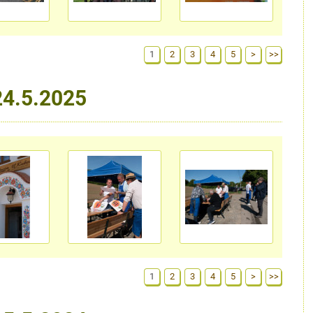
1
2
3
4
5
>
>>
24.5.2025
1
2
3
4
5
>
>>