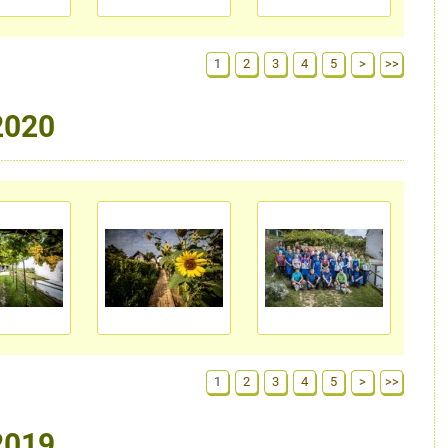
1
2
3
4
5
>
>>
2020
1
2
3
4
5
>
>>
2019