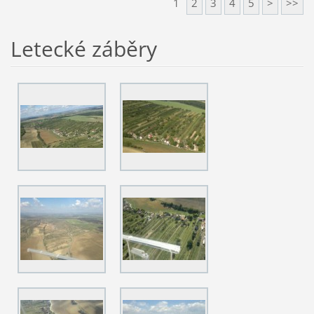
1
2
3
4
5
>
>>
Letecké záběry