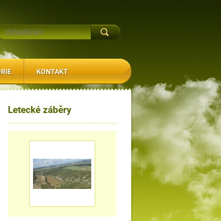
RIE
KONTAKT
Letecké záběry