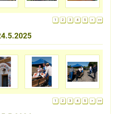
1
2
3
4
5
>
>>
24.5.2025
1
2
3
4
5
>
>>