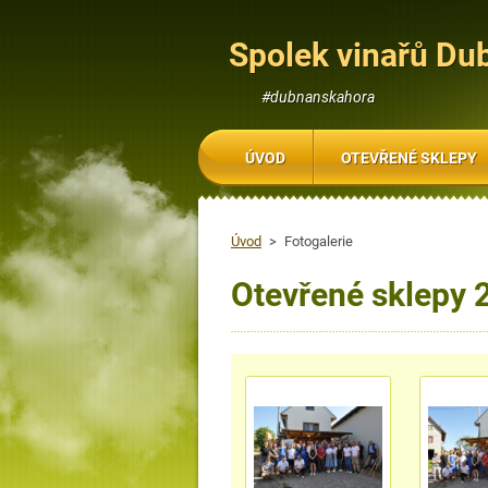
Spolek vinařů Du
#dubnanskahora
ÚVOD
OTEVŘENÉ SKLEPY
Úvod
>
Fotogalerie
Otevřené sklepy 