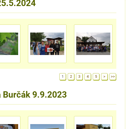
25.5.2024
1
2
3
4
5
>
>>
a Burčák 9.9.2023