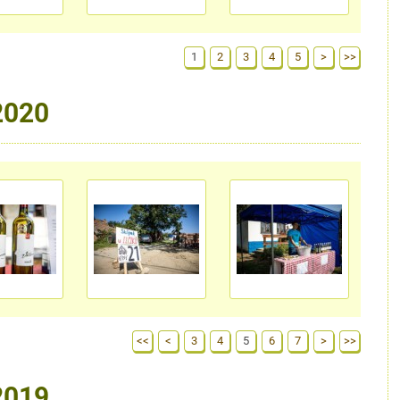
1
2
3
4
5
>
>>
2020
<<
<
3
4
5
6
7
>
>>
2019