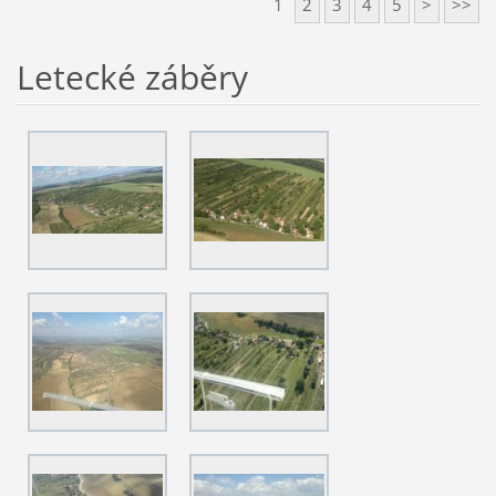
1
2
3
4
5
>
>>
Letecké záběry