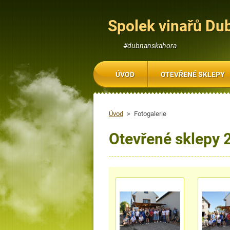
Spolek vinařů Du
#dubnanskahora
ÚVOD
OTEVŘENÉ SKLEPY
Úvod
>
Fotogalerie
Otevřené sklepy 