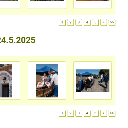
1
2
3
4
5
>
>>
24.5.2025
1
2
3
4
5
>
>>