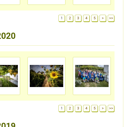
1
2
3
4
5
>
>>
2020
1
2
3
4
5
>
>>
2019