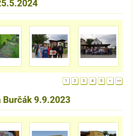
25.5.2024
1
2
3
4
5
>
>>
a Burčák 9.9.2023