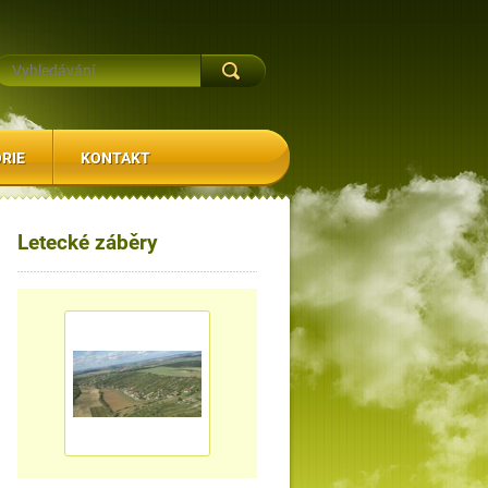
RIE
KONTAKT
Letecké záběry