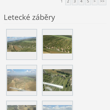
1
2
3
4
5
>
>>
Letecké záběry