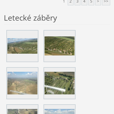
1
2
3
4
5
>
>>
Letecké záběry