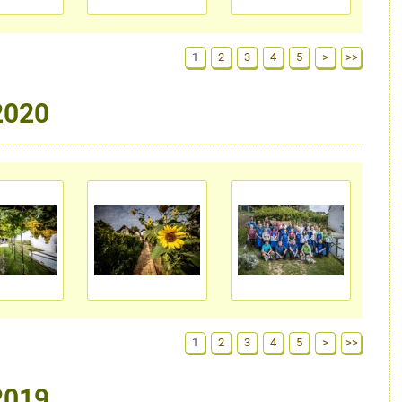
1
2
3
4
5
>
>>
2020
1
2
3
4
5
>
>>
2019