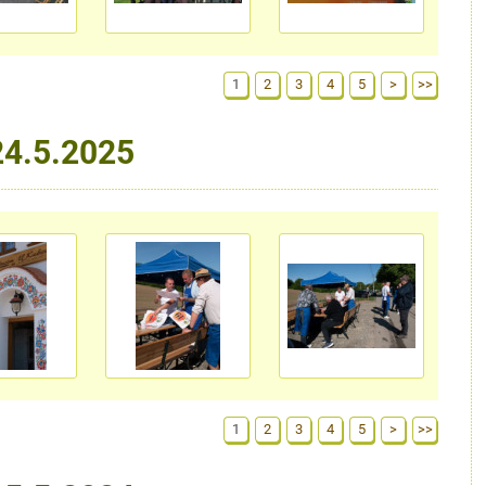
1
2
3
4
5
>
>>
24.5.2025
1
2
3
4
5
>
>>