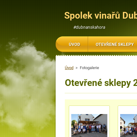
Spolek vinařů Du
#dubnanskahora
ÚVOD
OTEVŘENÉ SKLEPY
Úvod
>
Fotogalerie
Otevřené sklepy 