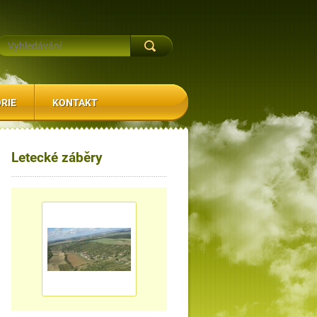
RIE
KONTAKT
Letecké záběry