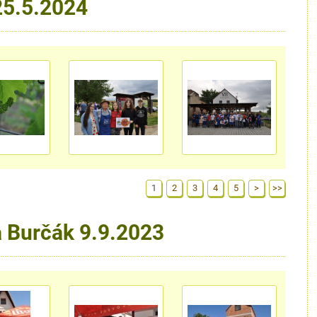
25.5.2024
1
2
3
4
5
>
>>
a Burčák 9.9.2023