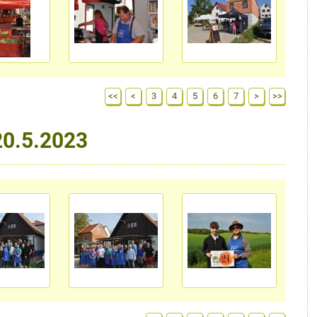
<<
<
3
4
5
6
7
>
>>
20.5.2023