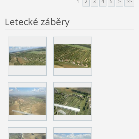
1
2
3
4
5
>
>>
Letecké záběry