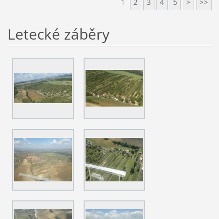
1
2
3
4
5
>
>>
Letecké záběry