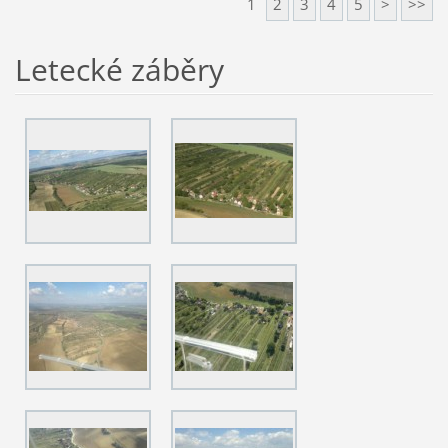
1
2
3
4
5
>
>>
Letecké záběry