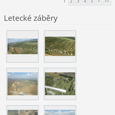
1
2
3
4
5
>
>>
Letecké záběry