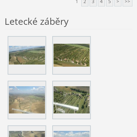
1
2
3
4
5
>
>>
Letecké záběry