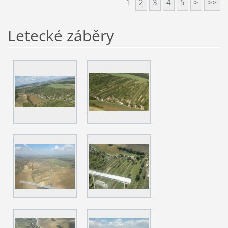
1
2
3
4
5
>
>>
Letecké záběry